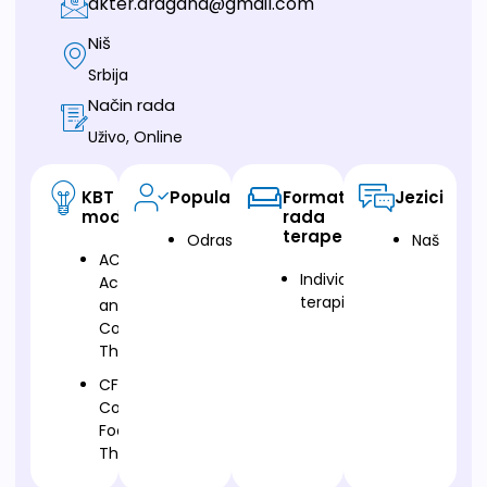
akter.dragana@gmail.com
Niš
Srbija
Način rada
Uživo, Online
KBT
Populacija
Format
Jezici
modalitet
rada
terapeuta
Odrasli
Naš
ACT-
Individualna
Acceptance
terapija
and
Commitment
Therapy
CFT-
Compassion
Focused
Therapy