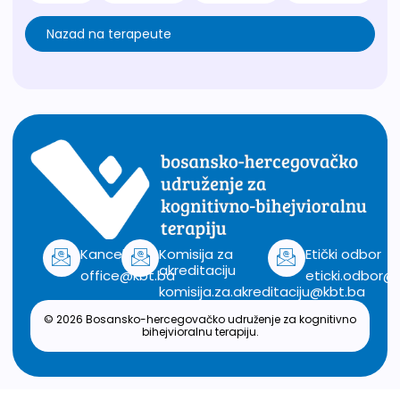
Nazad na terapeute
Kancelarija
Komisija za
Etički odbor
akreditaciju
office@kbt.ba
eticki.odbor@
komisija.za.akreditaciju@kbt.ba
© 2026 Bosansko-hercegovačko udruženje za kognitivno
bihejvioralnu terapiju.