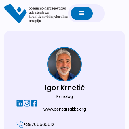
Igor Krnetić
Psiholog
www.centarzakbt.org
+38765560512