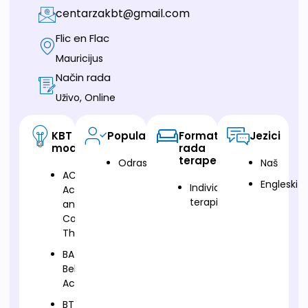
centarzakbt@gmail.com
Flic en Flac
Mauricijus
Način rada
Uživo, Online
KBT
Populacija
Format
Jezici
modalitet
rada
terapeuta
Odrasli
Naš
ACT-
Engleski
Individualna
Acceptance
terapija
and
Commitment
Therapy
BA-
Behavioral
Activation
BT-