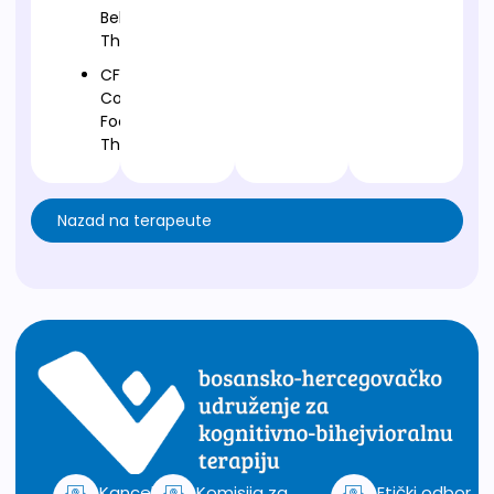
Behavioural
Therapy
CFT-
Compassion
Focused
Therapy
Nazad na terapeute
Kancelarija
Komisija za
Etički odbor