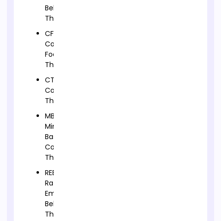
Behavioural
Therapy
CFT-
Compassion
Focused
Therapy
CT-
Cognitive
Therapy
MBCT-
Mindfulness-
Based
Cognitive
Therapy
REBT-
Rational
Emotive
Behavior
Therapy