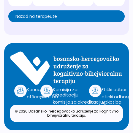
Nazad na terapeute
Kancelarija
Komisija za
Etički odbor
akreditaciju
office@kbt.ba
eticki.odbor@
komisija.za.akreditaciju@kbt.ba
© 2026 Bosansko-hercegovačko udruženje za kognitivno
bihejvioralnu terapiju.