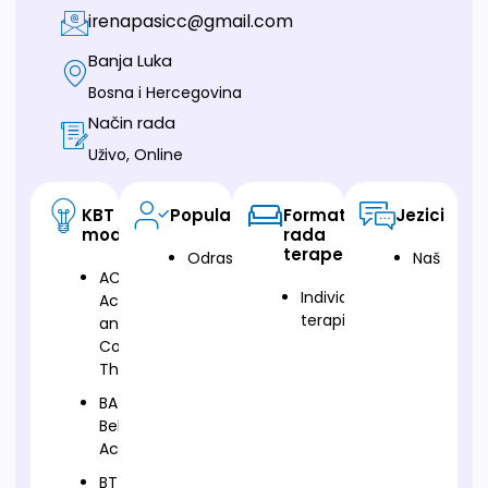
irenapasicc@gmail.com
Banja Luka
Bosna i Hercegovina
Način rada
Uživo, Online
KBT
Populacija
Format
Jezici
modalitet
rada
terapeuta
Odrasli
Naš
ACT-
Individualna
Acceptance
terapija
and
Commitment
Therapy
BA-
Behavioral
Activation
BT-