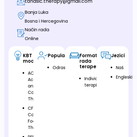
tanasic.therapy@gmail.com
Banja Luka
Bosna i Hercegovina
Način rada
Online
KBT
Populacija
Format
Jezici
modalitet
rada
terapeuta
Odrasli
Naš
ACT-
Engleski
Individualna
Acceptance
terapija
and
Commitment
Therapy
CFT-
Compassion
Focused
Therapy