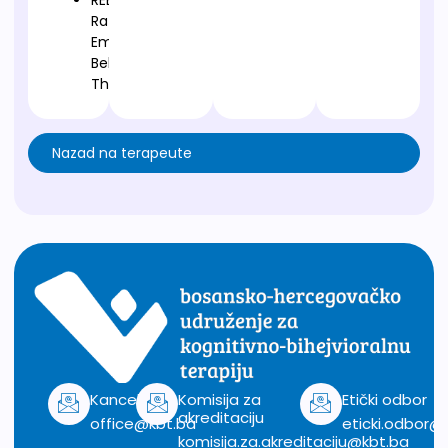
REBT-
Rational
Emotive
Behavior
Therapy
Nazad na terapeute
Kancelarija
Komisija za
Etički odbor
akreditaciju
office@kbt.ba
eticki.odbor@
komisija.za.akreditaciju@kbt.ba