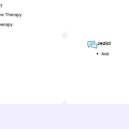
py
ve Therapy
herapy
Jezici
Naš