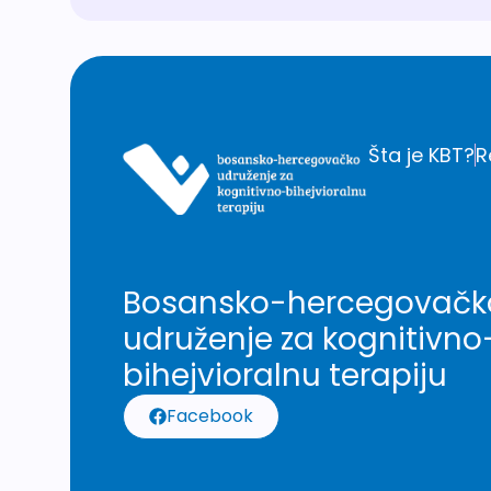
Šta je KBT?
R
Bosansko-hercegovačk
udruženje za kognitivno
bihejvioralnu terapiju
Facebook