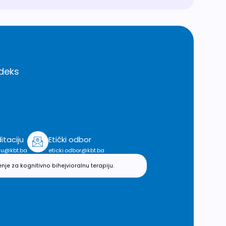
deks
itaciju
Etički odbor
iju@kbt.ba
eticki.odbor@kbt.ba
 za kognitivno bihejvioralnu terapiju.