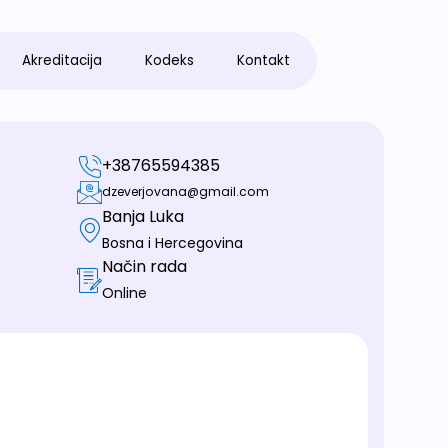
Akreditacija
Kodeks
Kontakt
+38765594385
dzeverjovana@gmail.com
Banja Luka
Bosna i Hercegovina
Način rada
Online