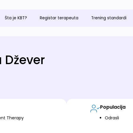
Šta je KBT?
Registar terapeuta
Trening standardi
 Džever
Populacija
nt Therapy
Odrasli