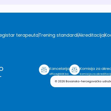
egistar terapeuta
Trening standardi
Akreditacija
Ko
o
Kancelarija
Komisija za akred
-
office@kbt.ba
komisija.za.akreditac
© 2026 Bosansko-hercegovačko udruženje