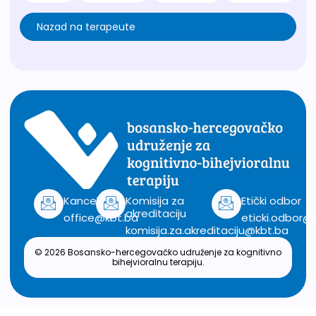
Nazad na terapeute
Kancelarija
Komisija za
Etički odbor
akreditaciju
office@kbt.ba
eticki.odbor@
komisija.za.akreditaciju@kbt.ba
© 2026 Bosansko-hercegovačko udruženje za kognitivno
bihejvioralnu terapiju.