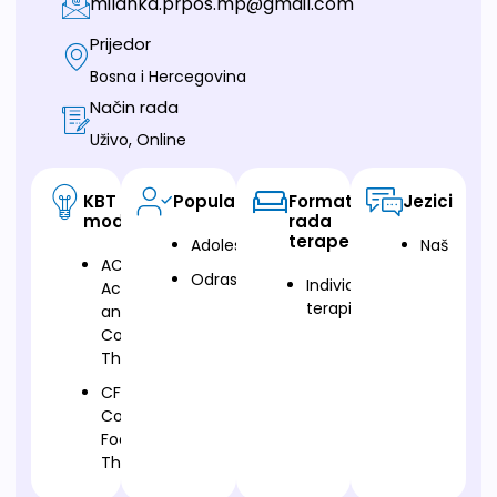
milanka.prpos.mp@gmail.com
Prijedor
Bosna i Hercegovina
Način rada
Uživo, Online
KBT
Populacija
Format
Jezici
modalitet
rada
terapeuta
Adolescenti
Naš
ACT-
Odrasli
Individualna
Acceptance
terapija
and
Commitment
Therapy
CFT-
Compassion
Focused
Therapy