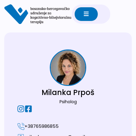
Milanka Prpoš
Psiholog
+38765986855