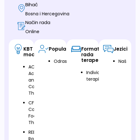
Bihać
Bosna i Hercegovina
Način rada
Online
KBT
Populacija
Format
Jezici
modalitet
rada
terapeuta
Odrasli
Naš
ACT-
Individualna
Acceptance
terapija
and
Commitment
Therapy
CFT-
Compassion
Focused
Therapy
REBT-
Rational