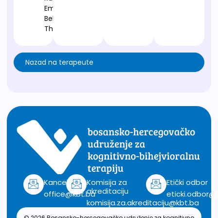
Emotive
Behavior
Therapy
Nazad na terapeute
Kancelarija
Komisija za
Etički odbor
akreditaciju
office@kbt.ba
eticki.odbor@
komisija.za.akreditaciju@kbt.ba
© 2026 Bosansko-hercegovačko udruženje za kognitivno