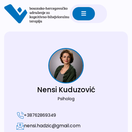
Nensi Kuduzović
Psiholog
+38762869349
nensi.hadzic@gmail.com