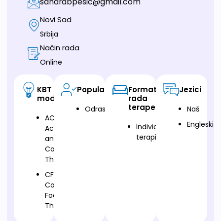
sandrabpesic@gmail.com
Novi Sad
Srbija
Način rada
Online
KBT
Populacija
Format
Jezici
modalitet
rada
terapeuta
Odrasli
Naš
ACT-
Engleski
Individualna
Acceptance
terapija
and
Commitment
Therapy
CFT-
Compassion
Focused
Therapy