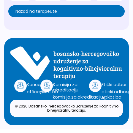
Nazad na terapeute
Kancelarija
Komisija za
Etički odbor
akreditaciju
office@kbt.ba
eticki.odbor@
komisija.za.akreditaciju@kbt.ba
© 2026 Bosansko-hercegovačko udruženje za kognitivno
bihejvioralnu terapiju.