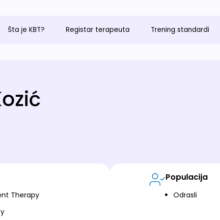
Šta je KBT?
Registar terapeuta
Trening standardi
ozić
Populacija
nt Therapy
Odrasli
py