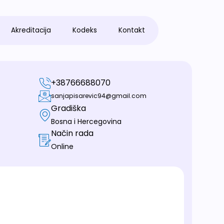
Akreditacija
Kodeks
Kontakt
+38766688070
sanjapisarevic94@gmail.com
Gradiška
Bosna i Hercegovina
Način rada
Online