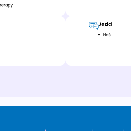
herapy
Jezici
Naš