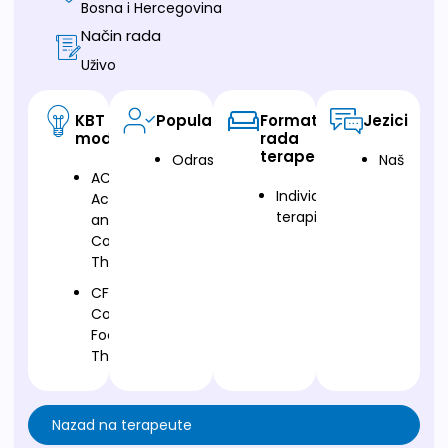
Bosna i Hercegovina
Način rada
Uživo
KBT
Populacija
Format
Jezici
modalitet
rada
terapeuta
Odrasli
Naš
ACT-
Individualna
Acceptance
terapija
and
Commitment
Therapy
CFT-
Compassion
Focused
Therapy
Nazad na terapeute