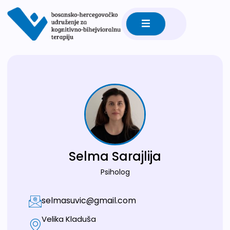
Selma Sarajlija
Psiholog
selmasuvic@gmail.com
Velika Kladuša