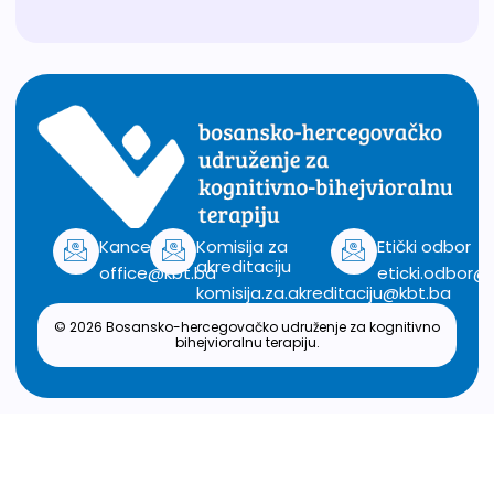
Kancelarija
Komisija za
Etički odbor
akreditaciju
office@kbt.ba
eticki.odbor@
komisija.za.akreditaciju@kbt.ba
© 2026 Bosansko-hercegovačko udruženje za kognitivno
bihejvioralnu terapiju.