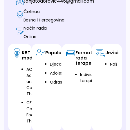
tanjatodorovic446@gmail.com
Čelinac
Bosna i Hercegovina
Način rada
Online
KBT
Populacija
Format
Jezici
modalitet
rada
terapeuta
Djeca
Naš
ACT-
Adolescenti
Individualna
Acceptance
terapija
and
Odrasli
Commitment
Therapy
CFT-
Compassion
Focused
Therapy