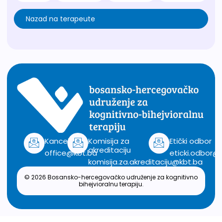
Nazad na terapeute
Kancelarija
Komisija za
Etički odbor
akreditaciju
office@kbt.ba
eticki.odbor@
komisija.za.akreditaciju@kbt.ba
© 2026 Bosansko-hercegovačko udruženje za kognitivno
bihejvioralnu terapiju.