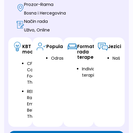
Prozor-Rama
Bosna i Hercegovina
Način rada
Uživo, Online
KBT
Populacija
Format
Jezici
modalitet
rada
terapeuta
Odrasli
Naš
CFT-
Individualna
Compassion
terapija
Focused
Therapy
REBT-
Rational
Emotive
Behavior
Therapy