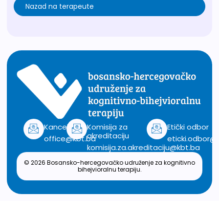
Nazad na terapeute
Kancelarija
Komisija za
Etički odbor
akreditaciju
office@kbt.ba
eticki.odbor@
komisija.za.akreditaciju@kbt.ba
© 2026 Bosansko-hercegovačko udruženje za kognitivno
bihejvioralnu terapiju.