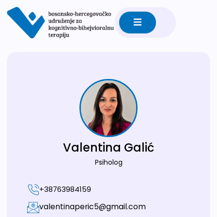
Valentina Galić
Psiholog
+38763984159
valentinaperic5@gmail.com