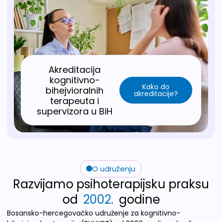
Akreditacija
kognitivno-
Kako do
bihejvioralnih
akreditacije?
terapeuta i
supervizora u BiH
O udruženju
Razvijamo psihoterapijsku praksu
od
2002.
godine
Bosansko-hercegovačko udruženje za kognitivno-