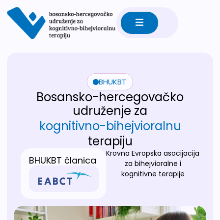
BHUKBT
Bosansko-hercegovačko
udruženje za
kognitivno-bihejvioralnu
terapiju
Krovna Evropska asocijacija
BHUKBT članica
za bihejvioralne i
kognitivne terapije