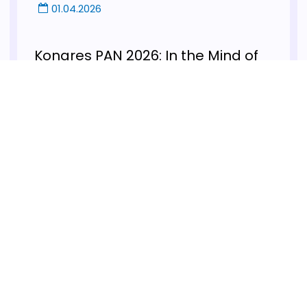
01.04.2026
Kongres PAN 2026: In the Mind of
Change: 30 godina stvaranja
novog načina razmišljanja
Zadovoljstvo nam je da pozivamo udruženja
za kognitivno-bihejvioralnu terapiju iz regiona
da učestvuju na Kongresu PAN 2026, “In the
Mind...
Pročitaj više