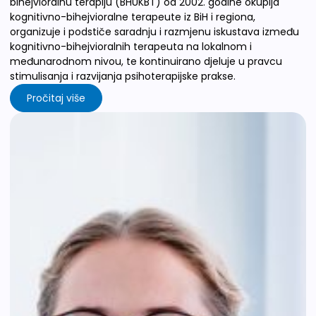
bihejvioralnu terapiju (BHUKBT) od 2002. godine okuplja
kognitivno-bihejvioralne terapeute iz BiH i regiona,
organizuje i podstiče saradnju i razmjenu iskustava između
kognitivno-bihejvioralnih terapeuta na lokalnom i
međunarodnom nivou, te kontinuirano djeluje u pravcu
stimulisanja i razvijanja psihoterapijske prakse.
Pročitaj više