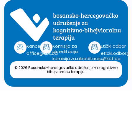
Kancelarija
Komisija za
Etički odbor
akreditaciju
office@kbt.ba
eticki.odbor@
komisija.za.akreditaciju@kbt.ba
© 2026 Bosansko-hercegovačko udruženje za kognitivno
bihejvioralnu terapiju.