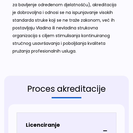
za bavljenje određenom djelatnošću), akreditacija
je dobrovoljna i odnosi se na ispunjavanje visokih
standarda struke koji se ne traže zakonom, već ih
postavljaju Vladina ili nevladina strukovna
organizacija s ciljem stimulisanja kontinuiranog
stručnog usavršavanja i poboljšanja kvaliteta
pružanja profesionalnih usluga.
Proces akreditacije
Licenciranje