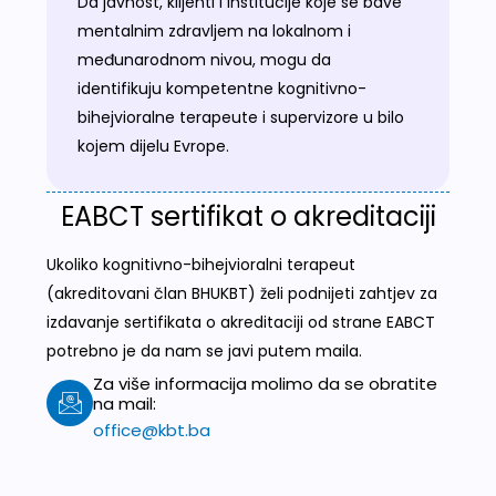
Da javnost, klijenti i institucije koje se bave
mentalnim zdravljem na lokalnom i
međunarodnom nivou, mogu da
identifikuju kompetentne kognitivno-
bihejvioralne terapeute i supervizore u bilo
kojem dijelu Evrope.
EABCT sertifikat o akreditaciji
Ukoliko kognitivno-bihejvioralni terapeut
(akreditovani član BHUKBT) želi podnijeti zahtjev za
izdavanje sertifikata o akreditaciji od strane EABCT
potrebno je da nam se javi putem maila.
Za više informacija molimo da se obratite
na mail:
office@kbt.ba