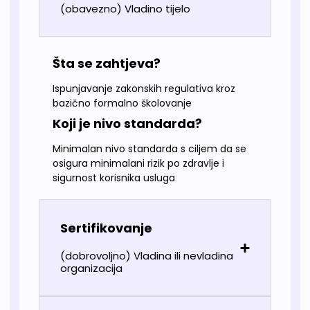
(obavezno) Vladino tijelo
Šta se zahtjeva?
Ispunjavanje zakonskih regulativa kroz
bazično formalno školovanje
Koji je nivo standarda?
Minimalan nivo standarda s ciljem da se
osigura minimalani rizik po zdravlje i
sigurnost korisnika usluga
Sertifikovanje
(dobrovoljno) Vladina ili nevladina
organizacija