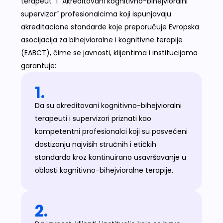
terapeut” i “Akreditovani kognitivno-bihejvioralni
supervizor” profesionalcima koji ispunjavaju
akreditacione standarde koje preporučuje Evropska
asocijacija za bihejvioralne i kognitivne terapije
(EABCT), čime se javnosti, klijentima i institucijama
garantuje:
1.
Da su akreditovani kognitivno-bihejvioralni
terapeuti i supervizori priznati kao
kompetentni profesionalci koji su posvećeni
dostizanju najviših stručnih i etičkih
standarda kroz kontinuirano usavršavanje u
oblasti kognitivno-bihejvioralne terapije.
2.