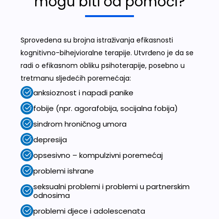
mogu biti od pomoćI?
Sprovedena su brojna istraživanja efikasnosti
kognitivno-bihejvioralne terapije. Utvrđeno je da se
radi o efikasnom obliku psihoterapije, posebno u
tretmanu sljedećih poremećaja:
anksioznost i napadi panike
fobije (npr. agorafobija, socijalna fobija)
sindrom hroničnog umora
depresija
opsesivno – kompulzivni poremećaj
problemi ishrane
seksualni problemi i problemi u partnerskim
odnosima
problemi djece i adolescenata