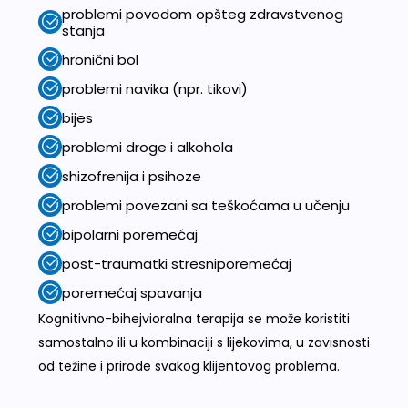
problemi povodom opšteg zdravstvenog
stanja
hronični bol
problemi navika (npr. tikovi)
bijes
problemi droge i alkohola
shizofrenija i psihoze
problemi povezani sa teškoćama u učenju
bipolarni poremećaj
post-traumatki stresniporemećaj
poremećaj spavanja
Kognitivno-bihejvioralna terapija se može koristiti
samostalno ili u kombinaciji s lijekovima, u zavisnosti
od težine i prirode svakog klijentovog problema.