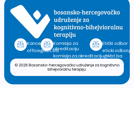
Kancelarija
Komisija za
Etički odbor
akreditaciju
office@kbt.ba
eticki.odbor@
komisija.za.akreditaciju@kbt.ba
© 2026 Bosansko-hercegovačko udruženje za kognitivno
bihejvioralnu terapiju.