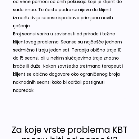
od veće pomoći od onih pokušaja koje je klijent do
sada imao. To često podrazumijeva da klijent
između dvije seanse isprobava primjenu novih
rješenja.
Broj seansi varira u zavisnosti od prirode i težine
klijentovog problema. Seanse su najčešće jednom
sedmično i traju jedan sat. Terapija obično traje 10
do 15 seansi, ali u nekim slučajevima traje znatno
kraće ili duže. Nakon završetka tretmana terapeut i
klijent se obično dogovore oko ograničenog broja
naknadnih seansi kako bi održali postignuti
napredak.
Za koje vrste problema KBT