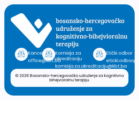
Kancelarija
Komisija za
Etički odbor
akreditaciju
office@kbt.ba
eticki.odbor@
komisija.za.akreditaciju@kbt.ba
© 2026 Bosansko-hercegovačko udruženje za kognitivno
bihejvioralnu terapiju.