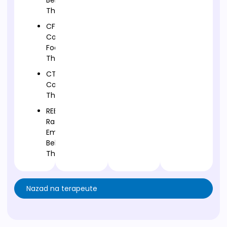
Behavioural
Therapy
CFT-
Compassion
Focused
Therapy
CT-
Cognitive
Therapy
REBT-
Rational
Emotive
Behavior
Therapy
Nazad na terapeute