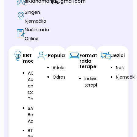
siklanamarija@gmail.com
Singen
Njemačka
Način rada
Online
KBT
Populacija
Format
Jezici
modalitet
rada
terapeuta
Adolescenti
Naš
ACT-
Odrasli
Njemački
Individualna
Acceptance
terapija
and
Commitment
Therapy
BA-
Behavioral
Activation
BT-