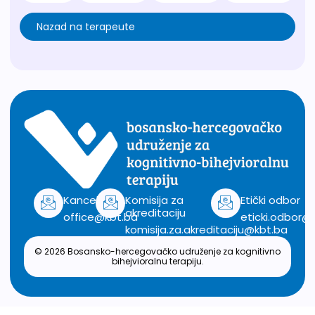
Nazad na terapeute
Kancelarija
Komisija za
Etički odbor
akreditaciju
office@kbt.ba
eticki.odbor@
komisija.za.akreditaciju@kbt.ba
© 2026 Bosansko-hercegovačko udruženje za kognitivno
bihejvioralnu terapiju.