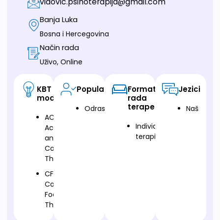
vidovic.psihoterapija@gmail.com
Banja Luka
Bosna i Hercegovina
Način rada
Uživo, Online
KBT
Populacija
Format
Jezici
modalitet
rada
terapeuta
Odrasli
Naš
ACT-
Individualna
Acceptance
terapija
and
Commitment
Therapy
CFT-
Compassion
Focused
Therapy