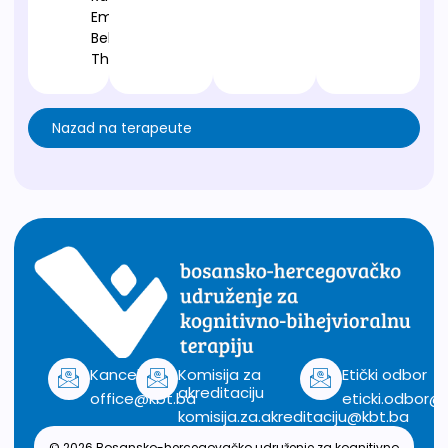
Emotive
Behavior
Therapy
Nazad na terapeute
Kancelarija
Komisija za
Etički odbor
akreditaciju
office@kbt.ba
eticki.odbor@
komisija.za.akreditaciju@kbt.ba
© 2026 Bosansko-hercegovačko udruženje za kognitivno