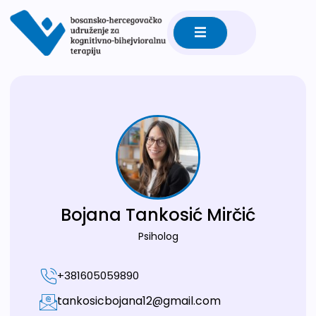
Bojana Tankosić Mirčić
Psiholog
+381605059890
tankosicbojana12@gmail.com