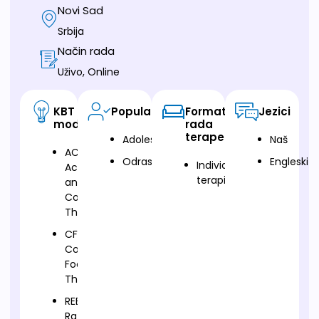
Novi Sad
Srbija
Način rada
Uživo, Online
KBT
Populacija
Format
Jezici
modalitet
rada
terapeuta
Adolescenti
Naš
ACT-
Odrasli
Engleski
Individualna
Acceptance
terapija
and
Commitment
Therapy
CFT-
Compassion
Focused
Therapy
REBT-
Rational